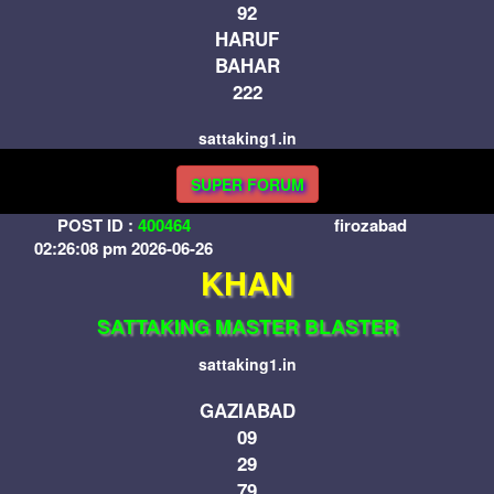
92
HARUF
BAHAR
222
sattaking1.in
SUPER FORUM
POST ID :
400464
firozabad
02:26:08 pm 2026-06-26
KHAN
SATTAKING MASTER BLASTER
sattaking1.in
GAZIABAD
09
29
79