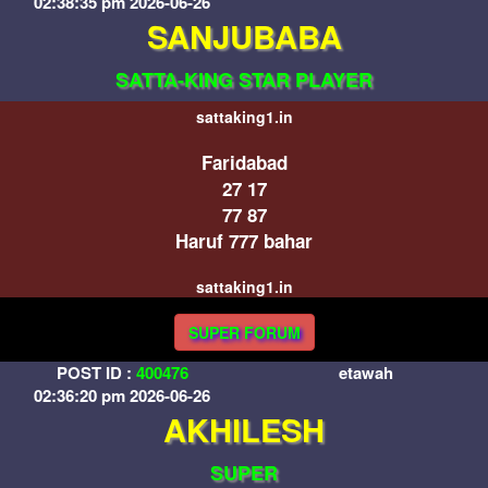
02:38:35 pm 2026-06-26
SANJUBABA
SATTA-KING STAR PLAYER
sattaking1.in
Faridabad
27 17
77 87
Haruf 777 bahar
sattaking1.in
SUPER FORUM
POST ID :
400476
etawah
02:36:20 pm 2026-06-26
AKHILESH
SUPER