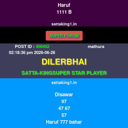
Haruf
1111 B
sattaking1.in
SUPER FORUM
POST ID :
400452
mathura
02:18:36 pm 2026-06-26
DILERBHAI
SATTA-KINGSUPER STAR PLAYER
sattaking1.in
Disawar
97
47 67
57
Haruf 777 bahar