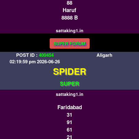
88
Haruf
8888 B
sattaking1.in
SUPER FORUM
POST ID :
400454
Aligarh
02:19:59 pm 2026-06-26
SPIDER
SUPER
sattaking1.in
Faridabad
31
91
61
21