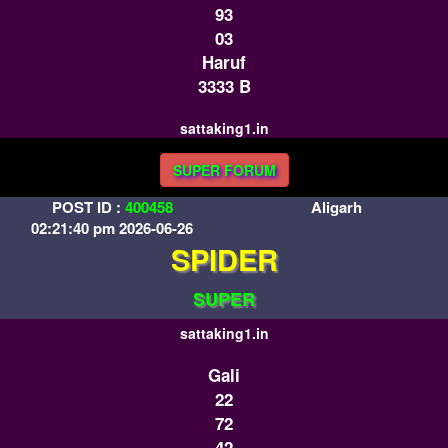
93
03
Haruf
3333 B
sattaking1.in
SUPER FORUM
POST ID :
400458
Aligarh
02:21:40 pm 2026-06-26
SPIDER
SUPER
sattaking1.in
Gali
22
72
42