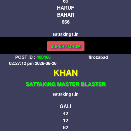
66
HARUF
BAHAR
666
sattaking1.in
SUPER FORUM
POST ID :
400466
firozabad
02:27:12 pm 2026-06-26
KHAN
SATTAKING MASTER BLASTER
sattaking1.in
GALI
42
12
62