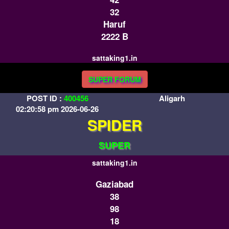
32
Haruf
2222 B
sattaking1.in
SUPER FORUM
POST ID :
400456
Aligarh
02:20:58 pm 2026-06-26
SPIDER
SUPER
sattaking1.in
Gaziabad
38
98
18