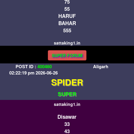
75
55
HARUF
BAHAR
555
sattaking1.in
SUPER FORUM
POST ID :
400460
Aligarh
02:22:19 pm 2026-06-26
SPIDER
SUPER
sattaking1.in
Disawar
33
43