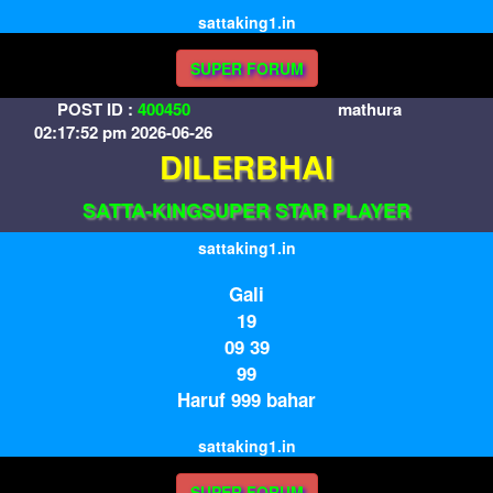
sattaking1.in
SUPER FORUM
POST ID :
400450
mathura
02:17:52 pm 2026-06-26
DILERBHAI
SATTA-KINGSUPER STAR PLAYER
sattaking1.in
Gali
19
09 39
99
Haruf 999 bahar
sattaking1.in
SUPER FORUM