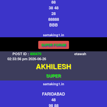
88
38 48
28
88888
BBB
sattaking1.in
SUPER FORUM
POST ID :
400470
etawah
02:33:56 pm 2026-06-26
AKHILESH
SUPER
sattaking1.in
FARIDABAD
48
98 88