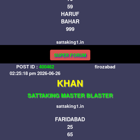
59
HARUF
BAHAR
999
sattaking1.in
SUPER FORUM
POST ID :
400462
firozabad
02:25:18 pm 2026-06-26
KHAN
SATTAKING MASTER BLASTER
sattaking1.in
FARIDABAD
25
65