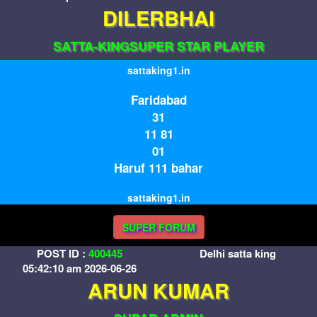
DILERBHAI
SATTA-KINGSUPER STAR PLAYER
sattaking1.in
Faridabad
31
11 81
01
Haruf 111 bahar
sattaking1.in
SUPER FORUM
POST ID :
400445
Delhi satta king
05:42:10 am 2026-06-26
ARUN KUMAR