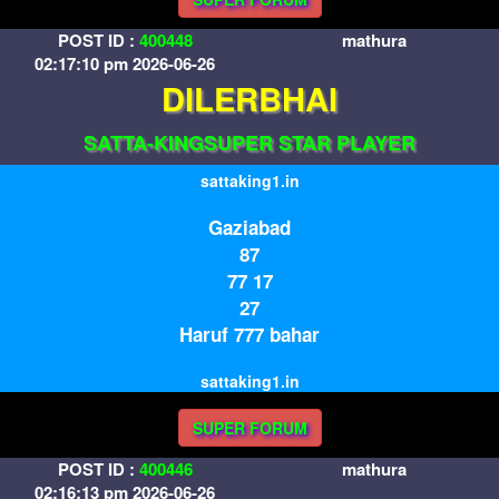
POST ID :
400448
mathura
02:17:10 pm 2026-06-26
DILERBHAI
SATTA-KINGSUPER STAR PLAYER
sattaking1.in
Gaziabad
87
77 17
27
Haruf 777 bahar
sattaking1.in
SUPER FORUM
POST ID :
400446
mathura
02:16:13 pm 2026-06-26