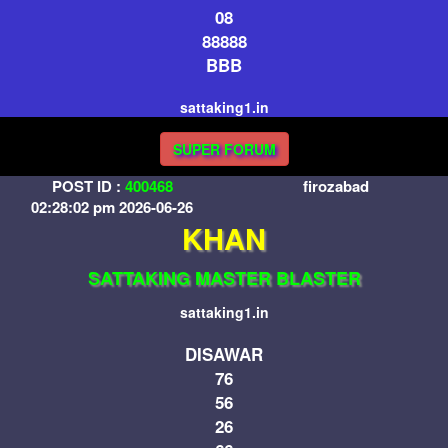
08
88888
BBB
sattaking1.in
SUPER FORUM
POST ID :
400468
firozabad
02:28:02 pm 2026-06-26
KHAN
SATTAKING MASTER BLASTER
sattaking1.in
DISAWAR
76
56
26