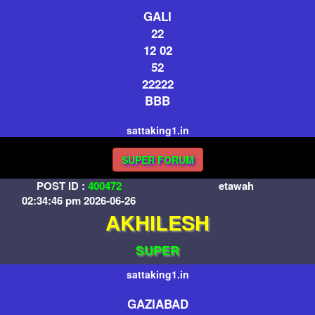
GALI
22
12 02
52
22222
BBB
sattaking1.in
SUPER FORUM
POST ID :
400472
etawah
02:34:46 pm 2026-06-26
AKHILESH
SUPER
sattaking1.in
GAZIABAD