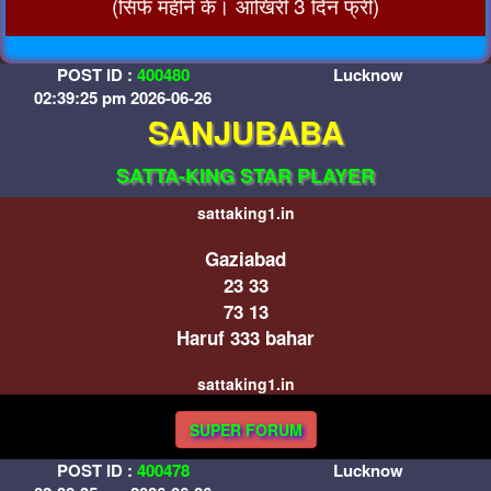
(सिर्फ महीने के। आखिरी 3 दिन फ्री)
POST ID :
400480
Lucknow
02:39:25 pm 2026-06-26
SANJUBABA
SATTA-KING STAR PLAYER
sattaking1.in
Gaziabad
23 33
73 13
Haruf 333 bahar
sattaking1.in
SUPER FORUM
POST ID :
400478
Lucknow