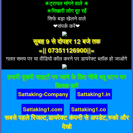
☀ट्रायल मांगने वाले ☀
☀भिखारी लोग दूर रहें
सिर्फ बड़ा खेलने वाले
❤संपर्क करें❤
सुबह 9 से दोपहर 12 बजे तक
=|| 07351126900||=
गलत समय पर या वीडियो कॉल करने पर डायरेक्ट ब्लॉक हो जाओगे
हमारी दूसरी साइटों पर जाने के लिए नीचे ब्लू बटन पर
क्लिक करें
Sattaking-Company
Sattaking1.in
Sattaking1.com
Sattaking1.co
सबसे पहले रिजल्ट,डायरेक्ट कंपनी से अपडेट,रुको और
देखो