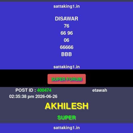
sattaking1.in
DISAWAR
76
66 96
06
66666
BBB
sattaking1.in
SUPER FORUM
POST ID :
400474
etawah
02:35:38 pm 2026-06-26
AKHILESH
SUPER
sattaking1.in