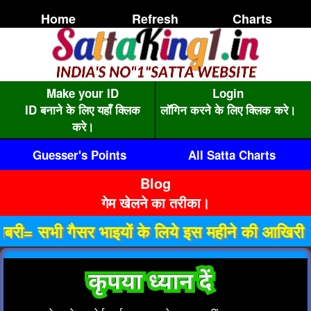
Home
Refresh
Charts
Make your ID
Login
ID बनाने के लिए यहाँ क्लिक
लॉगिन करने के लिए क्लिक करे।
करे।
Guesser's Points
All Satta Charts
Blog
गेम खेलने का तरीका।
 गैसर भाइयों के लिये इस महीने की आखिरी तारीख त