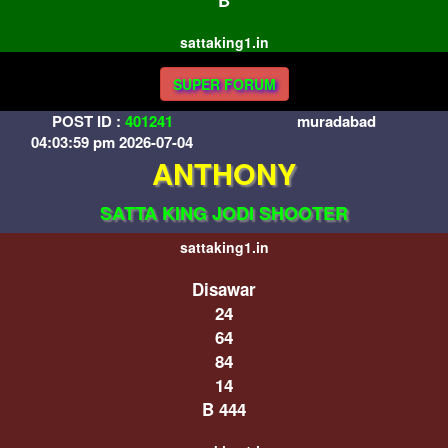
B
sattaking1.in
SUPER FORUM
POST ID :
401241
muradabad
04:03:59 pm 2026-07-04
ANTHONY
SATTA KING JODI SHOOTER
sattaking1.in
Disawar
24
64
84
14
B 444