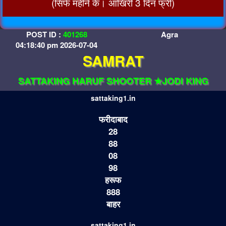
(सिर्फ महीने के। आखिरी 3 दिन फ्री)
POST ID :
401268
Agra
04:18:40 pm 2026-07-04
SAMRAT
SATTAKING HARUF SHOOTER ★JODI KING
sattaking1.in
फरीदाबाद
28
88
08
98
हरूफ
888
बाहर
sattaking1.in