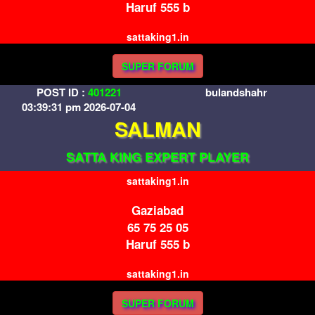
Haruf 555 b
sattaking1.in
SUPER FORUM
POST ID :
401221
bulandshahr
03:39:31 pm 2026-07-04
SALMAN
SATTA KING EXPERT PLAYER
sattaking1.in
Gaziabad
65 75 25 05
Haruf 555 b
sattaking1.in
SUPER FORUM