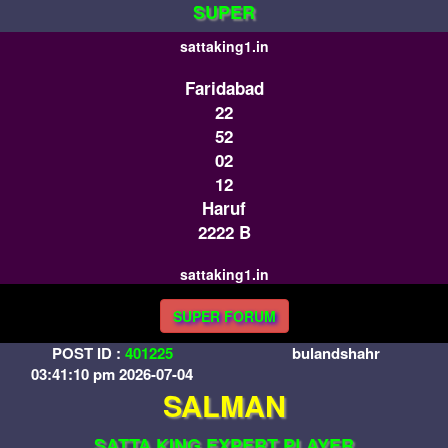
SUPER
sattaking1.in
Faridabad
22
52
02
12
Haruf
2222 B
sattaking1.in
SUPER FORUM
POST ID :
401225
bulandshahr
03:41:10 pm 2026-07-04
SALMAN
SATTA KING EXPERT PLAYER