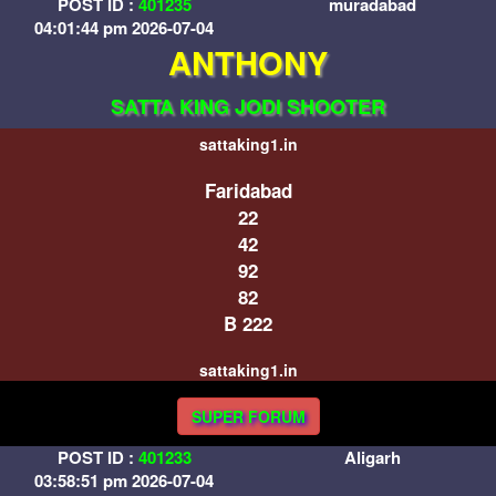
POST ID :
401235
muradabad
04:01:44 pm 2026-07-04
ANTHONY
SATTA KING JODI SHOOTER
sattaking1.in
Faridabad
22
42
92
82
B 222
sattaking1.in
SUPER FORUM
POST ID :
401233
Aligarh
03:58:51 pm 2026-07-04