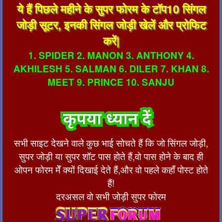
ये हैं पिछले महीने के सुपर फोरम के टॉप10 सिंगल
जोड़ी सूटर, इनकी सिंगल जोड़ी खेलें और प्रोफिट
करें|
1. SPIDER 2. MANON 3. ANTHONY 4.
AKHILESH 5. SALMAN 6. DILER 7. KHAN 8.
MEET 9. PRINCE 10. SANJU
सभी साइट देखने वाले कुछ भाई सोचते हैं कि जो सिंगल जोड़ी,
सुपर जोड़ी या सुपर शॉट पास होते हैं,वो पास होने के बाद ही
ओपन फोरम मेँ क्यों दिखाई देते हैं,और वो पहले कहाँ पोस्ट होते
हैं!
दरअसल वो सभी जोड़ी सुपर फोरम