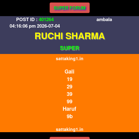
SUPER FORUM
POST ID :
401264
ambala
04:16:06 pm 2026-07-04
RUCHI SHARMA
SUPER
sattaking1.in
Gali
19
29
39
99
Haruf
9b
sattaking1.in