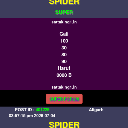
SPIDER
SUPER
sattaking1.in
Gali
100
30
80
90
Haruf
0000 B
sattaking1.in
SUPER FORUM
POST ID :
401229
Aligarh
03:57:15 pm 2026-07-04
SPIDER