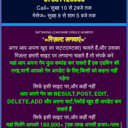
Call= सुबह 10 से 2बजे तक
मेसेज= सुबह 9 से शाम 5 बजे तक
SATTAKING-LEAKGAME-SINGLE-NUMBER
=रिज़ल्ट लगवाएं=
*
*
अगर आप अपना खुद का सट्टा(मटका) चलाते हैं,और उसका
रिज़ल्ट हमारी साइट पर लगवाना चाहते हैं तो संपर्क करे
यहां आप अपना गेम फुल कमांड कर सकते हैं एक एडमिन की
तरह,यानी आपको गेम अपडेट के लिए किसी को कहना नहीं
पड़ेगा
सिर्फ इसी साइट पर,और कहीं नहीं
आप अपने गेम का RESULT,POST, EDIT,
DELETE,ADD और अपना चार्ट,रेकॉर्ड खुद ही अपडेट कर
सकते हैं
सिर्फ इसी साइट पर,और कहीं नहीं
यहां मिलेंगे आपको 180,000+ [एक लाख अस्सी हजार+प्लस ]