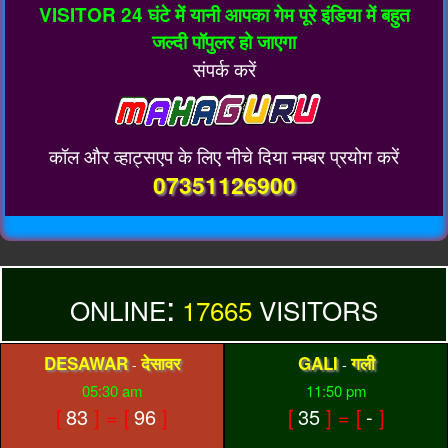
VISITOR 24 घंटे में यानी आपका गेम पूरे इंडिया में बहुत
जल्दी पॉपुलर हो जाएगा
संपर्क करें
कॉल और व्हाट्सएप के लिए नीचे दिया नम्बर प्रयोग करें
07351126900
:
ONLINE
17665
VISITORS
DESAWAR
देसावर
GALI
गली
-
-
05:30 am
11:50 pm
[
83
] = [
96
]
[
35
] = [
-
]