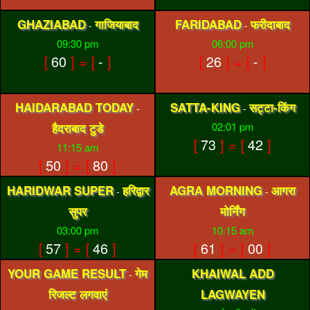
GHAZIABAD
गाजियाबाद
FARIDABAD
फरीदाबाद
-
-
09:30 pm
06:00 pm
[
60
] = [
-
]
[
26
] = [
-
]
HAIDARABAD TODAY
SATTA-KING
सट्टा-किंग
-
-
02:01 pm
हैदराबाद टुडे
[
73
] = [
42
]
11:15 am
[
50
] = [
80
]
HARIDWAR SUPER
हरिद्वार
AGRA MORNING
आगरा
-
-
सुपर
मोर्निंग
03:00 pm
10:15 am
[
57
] = [
46
]
[
61
] = [
00
]
YOUR GAME RESULT
गेम
KHAIWAL ADD
-
रिजल्ट लगवाएं
LAGWAYEN