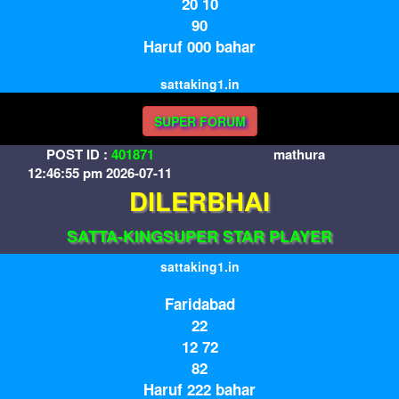
20 10
90
Haruf 000 bahar
sattaking1.in
SUPER FORUM
POST ID :
401871
mathura
12:46:55 pm 2026-07-11
DILERBHAI
SATTA-KINGSUPER STAR PLAYER
sattaking1.in
Faridabad
22
12 72
82
Haruf 222 bahar