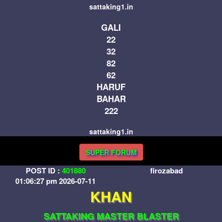
sattaking1.in
GALI
22
32
82
62
HARUF
BAHAR
222
sattaking1.in
SUPER FORUM
POST ID :
401880
firozabad
01:06:27 pm 2026-07-11
KHAN
SATTAKING MASTER BLASTER