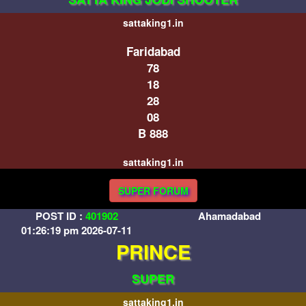
sattaking1.in
Faridabad
78
18
28
08
B 888
sattaking1.in
SUPER FORUM
POST ID :
401902
Ahamadabad
01:26:19 pm 2026-07-11
PRINCE
SUPER
sattaking1.in