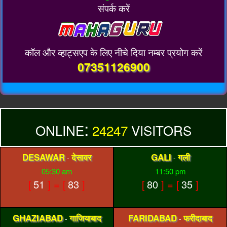
संपर्क करें
कॉल और व्हाट्सएप के लिए नीचे दिया नम्बर प्रयोग करें
07351126900
:
ONLINE
24247
VISITORS
DESAWAR
देसावर
GALI
गली
-
-
05:30 am
11:50 pm
[
51
] = [
83
]
[
80
] = [
35
]
GHAZIABAD
गाजियाबाद
FARIDABAD
फरीदाबाद
-
-