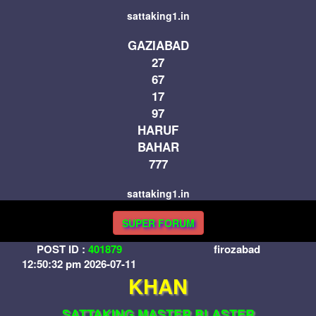
sattaking1.in
GAZIABAD
27
67
17
97
HARUF
BAHAR
777
sattaking1.in
SUPER FORUM
POST ID :
401879
firozabad
12:50:32 pm 2026-07-11
KHAN
SATTAKING MASTER BLASTER