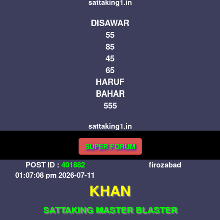
sattaking1.in
DISAWAR
55
85
45
65
HARUF
BAHAR
555
sattaking1.in
SUPER FORUM
POST ID :
401882
firozabad
01:07:08 pm 2026-07-11
KHAN
SATTAKING MASTER BLASTER