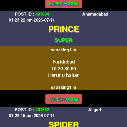
SUPER FORUM
POST ID :
401894
Ahamadabad
01:23:22 pm 2026-07-11
PRINCE
SUPER
sattaking1.in
Faridabad
10 20 30 60
Haruf 0 bahar
sattaking1.in
SUPER FORUM
POST ID :
401892
Aligarh
01:22:15 pm 2026-07-11
SPIDER