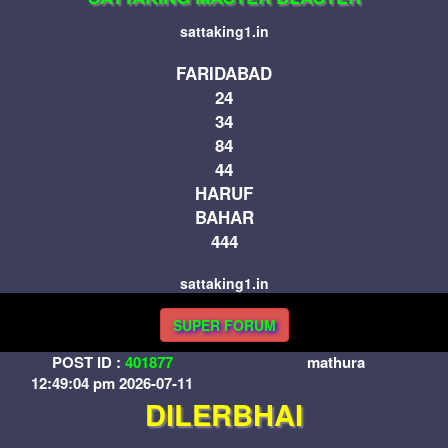
sattaking1.in
FARIDABAD
24
34
84
44
HARUF
BAHAR
444
sattaking1.in
SUPER FORUM
POST ID :
401877
mathura
12:49:04 pm 2026-07-11
DILERBHAI