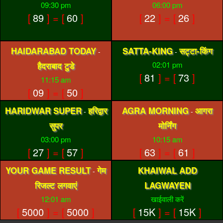
09:30 pm
06:00 pm
[
89
] = [
60
]
[
22
] = [
26
]
HAIDARABAD TODAY
SATTA-KING
सट्टा-किंग
-
-
02:01 pm
हैदराबाद टुडे
[
81
] = [
73
]
11:15 am
[
09
] = [
50
]
HARIDWAR SUPER
हरिद्वार
AGRA MORNING
आगरा
-
-
सुपर
मोर्निंग
03:00 pm
10:15 am
[
27
] = [
57
]
[
63
] = [
61
]
YOUR GAME RESULT
गेम
KHAIWAL ADD
-
रिजल्ट लगवाएं
LAGWAYEN
12:01 am
खाईवाली करें
[
5000
] = [
5000
]
[
15K
] = [
15K
]