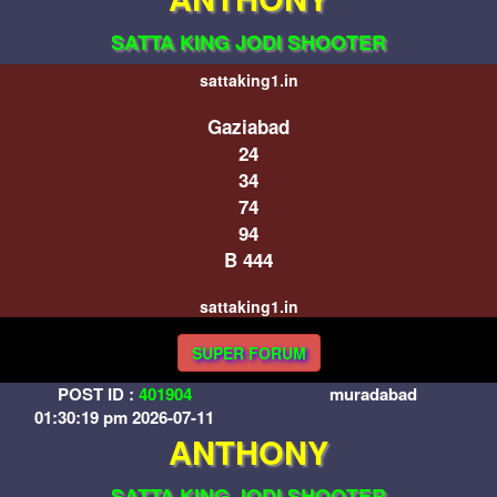
SATTA KING JODI SHOOTER
sattaking1.in
Gaziabad
24
34
74
94
B 444
sattaking1.in
SUPER FORUM
POST ID :
401904
muradabad
01:30:19 pm 2026-07-11
ANTHONY
SATTA KING JODI SHOOTER