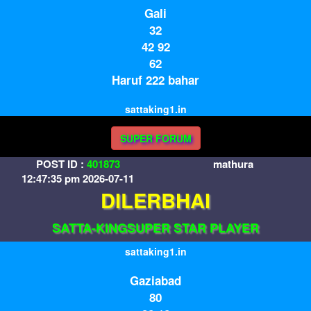
Gali
32
42 92
62
Haruf 222 bahar
sattaking1.in
SUPER FORUM
POST ID :
401873
mathura
12:47:35 pm 2026-07-11
DILERBHAI
SATTA-KINGSUPER STAR PLAYER
sattaking1.in
Gaziabad
80