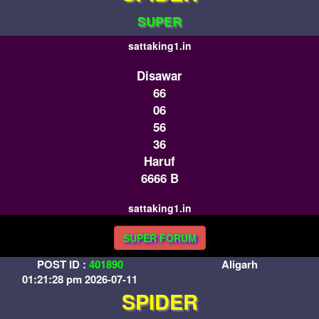
SUPER
sattaking1.in
Disawar
66
06
56
36
Haruf
6666 B
sattaking1.in
SUPER FORUM
POST ID :
401890
Aligarh
01:21:28 pm 2026-07-11
SPIDER