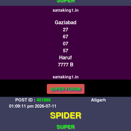
SUPER
sattaking1.in
Gaziabad
27
67
07
57
Haruf
7777 B
sattaking1.in
SUPER FORUM
POST ID :
401886
Aligarh
01:09:11 pm 2026-07-11
SPIDER
SUPER