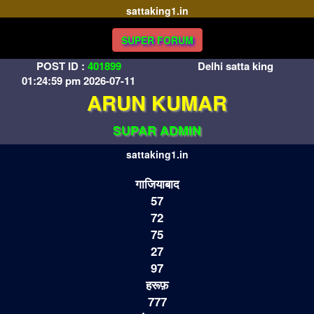
sattaking1.in
SUPER FORUM
POST ID :
401899
Delhi satta king
01:24:59 pm 2026-07-11
ARUN KUMAR
SUPAR ADMIN
sattaking1.in
गाजियाबाद
57
72
75
27
97
हरूफ़
777