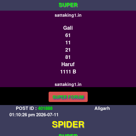
SUPER
sattaking1.in
Gali
61
11
21
81
Haruf
1111 B
sattaking1.in
SUPER FORUM
POST ID :
401888
Aligarh
01:10:26 pm 2026-07-11
SPIDER