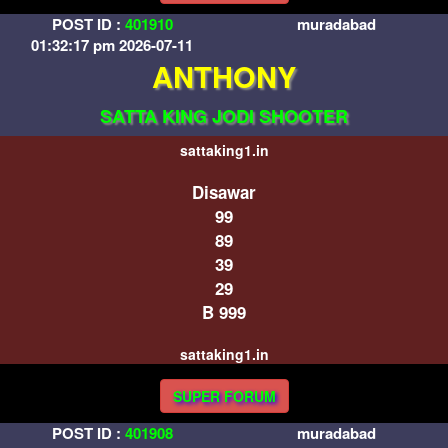
POST ID :
401910
muradabad
01:32:17 pm 2026-07-11
ANTHONY
SATTA KING JODI SHOOTER
sattaking1.in
Disawar
99
89
39
29
B 999
sattaking1.in
SUPER FORUM
POST ID :
401908
muradabad