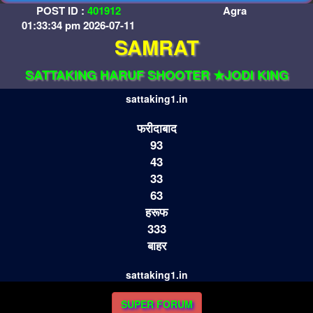
POST ID :
401912
Agra
01:33:34 pm 2026-07-11
SAMRAT
SATTAKING HARUF SHOOTER ★JODI KING
sattaking1.in
फरीदाबाद
93
43
33
63
हरूफ
333
बाहर
sattaking1.in
SUPER FORUM