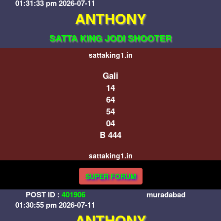
01:31:33 pm 2026-07-11
ANTHONY
SATTA KING JODI SHOOTER
sattaking1.in
Gali
14
64
54
04
B 444
sattaking1.in
SUPER FORUM
POST ID :
401906
muradabad
01:30:55 pm 2026-07-11
ANTHONY