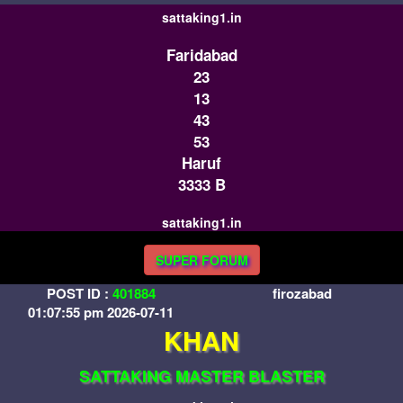
sattaking1.in
Faridabad
23
13
43
53
Haruf
3333 B
sattaking1.in
SUPER FORUM
POST ID :
401884
firozabad
01:07:55 pm 2026-07-11
KHAN
SATTAKING MASTER BLASTER