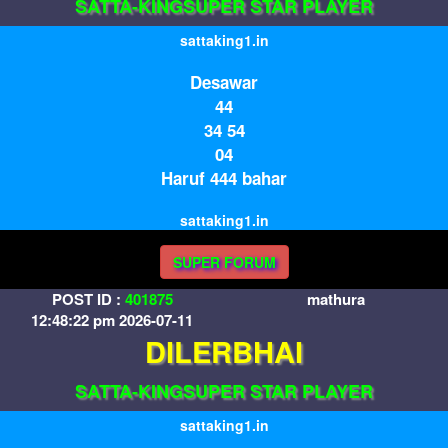
SATTA-KINGSUPER STAR PLAYER
sattaking1.in
Desawar
44
34 54
04
Haruf 444 bahar
sattaking1.in
SUPER FORUM
POST ID :
401875
mathura
12:48:22 pm 2026-07-11
DILERBHAI
SATTA-KINGSUPER STAR PLAYER
sattaking1.in