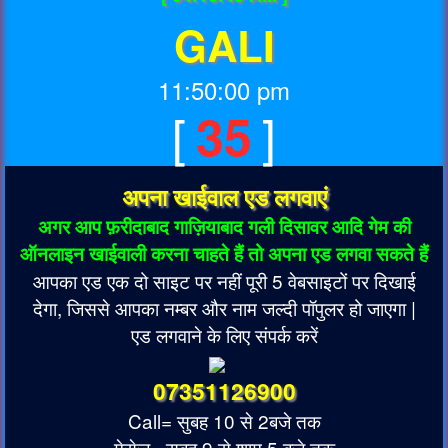
GALI
11:50:00 pm
[
]
35
अपना खाईवाल एड लगवाएं
अगर आप फ़रीदाबाद गाज़ियाबाद गली दिसावर आदि गेम की
ऑनलाइन खाईवाली करना चाहते हैं तो अपना एड लगवा सकते हैं
आपका एड एक दो साइट पर नहीं पूरी 5 वेबसाइटों पर दिखाई
देगा, जिससे आपका नम्बर और नाम जल्दी पॉपुलर हो जाएगा |
एड लगवाने के लिए संपर्क करें
07351126900
Call= सुबह 10 से 2बजे तक
मेसेज= सुबह 9 से शाम 5 बजे तक