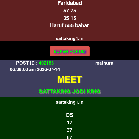
Faridabad
57 75
35 15
Haruf 555 bahar
sattaking1.in
SUPER FORUM
POST ID :
402183
mathura
06:38:00 am 2026-07-14
MEET
SATTAKING JODI KING
sattaking1.in
DS
17
37
67