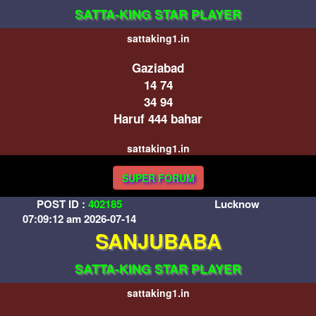
SATTA-KING STAR PLAYER
sattaking1.in
Gaziabad
14 74
34 94
Haruf 444 bahar
sattaking1.in
SUPER FORUM
POST ID :
402185
Lucknow
07:09:12 am 2026-07-14
SANJUBABA
SATTA-KING STAR PLAYER
sattaking1.in