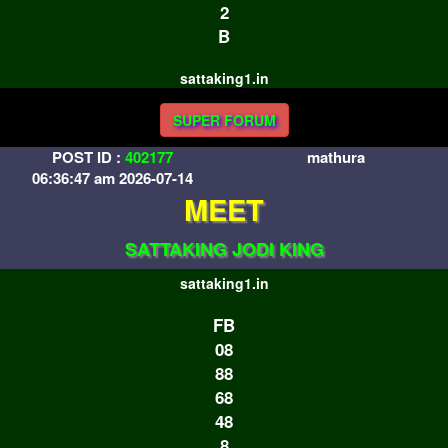
2
B
sattaking1.in
SUPER FORUM
POST ID :
402177
mathura
06:36:47 am 2026-07-14
MEET
SATTAKING JODI KING
sattaking1.in
FB
08
88
68
48
8