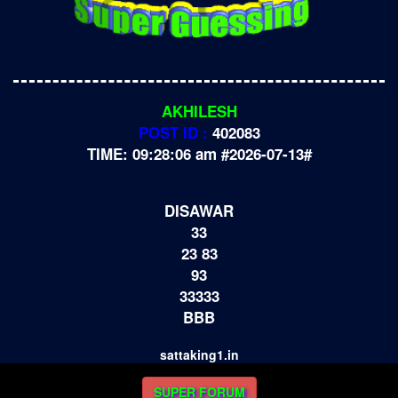
AKHILESH
POST ID :
402083
TIME: 09:28:06 am #2026-07-13#
DISAWAR
33
23 83
93
33333
BBB
sattaking1.in
SUPER FORUM