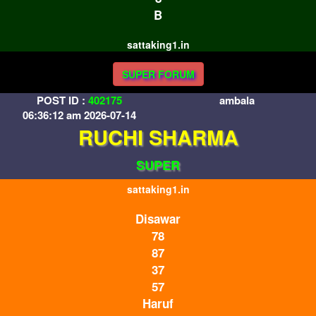
B
sattaking1.in
SUPER FORUM
POST ID :
402175
ambala
06:36:12 am 2026-07-14
RUCHI SHARMA
SUPER
sattaking1.in
Disawar
78
87
37
57
Haruf