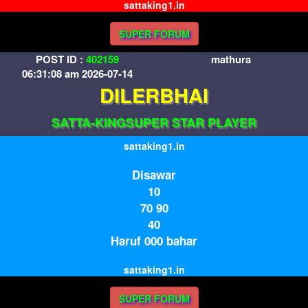
sattaking1.in
SUPER FORUM
POST ID :
402159
mathura
06:31:08 am 2026-07-14
DILERBHAI
SATTA-KINGSUPER STAR PLAYER
sattaking1.in
Disawar
10
70 90
40
Haruf 000 bahar
sattaking1.in
SUPER FORUM