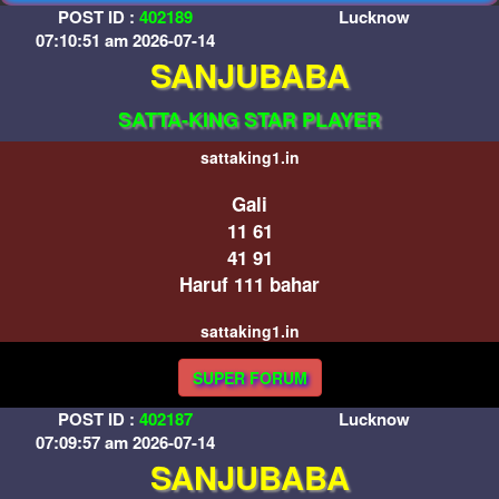
POST ID :
402189
Lucknow
07:10:51 am 2026-07-14
SANJUBABA
SATTA-KING STAR PLAYER
sattaking1.in
Gali
11 61
41 91
Haruf 111 bahar
sattaking1.in
SUPER FORUM
POST ID :
402187
Lucknow
07:09:57 am 2026-07-14
SANJUBABA