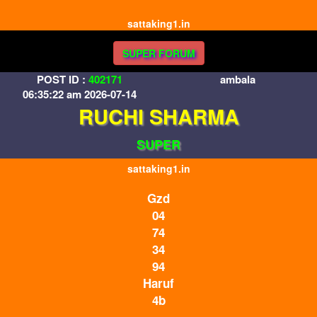
sattaking1.in
SUPER FORUM
POST ID :
402171
ambala
06:35:22 am 2026-07-14
RUCHI SHARMA
SUPER
sattaking1.in
Gzd
04
74
34
94
Haruf
4b