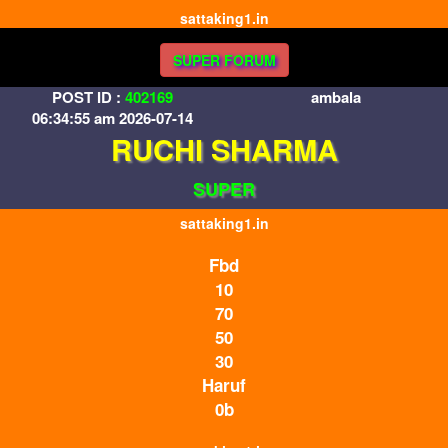
sattaking1.in
SUPER FORUM
POST ID :
402169
ambala
06:34:55 am 2026-07-14
RUCHI SHARMA
SUPER
sattaking1.in
Fbd
10
70
50
30
Haruf
0b