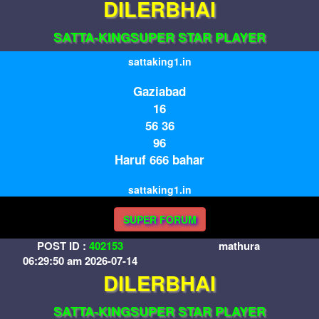
DILERBHAI
SATTA-KINGSUPER STAR PLAYER
sattaking1.in
Gaziabad
16
56 36
96
Haruf 666 bahar
sattaking1.in
SUPER FORUM
POST ID :
402153
mathura
06:29:50 am 2026-07-14
DILERBHAI
SATTA-KINGSUPER STAR PLAYER