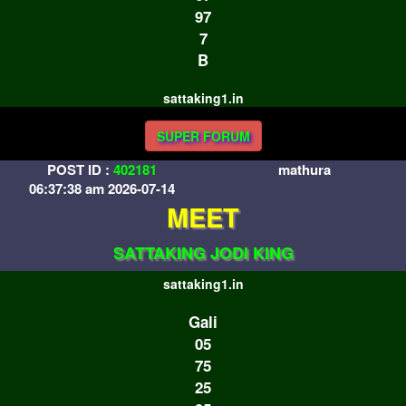
97
7
B
sattaking1.in
SUPER FORUM
POST ID :
402181
mathura
06:37:38 am 2026-07-14
MEET
SATTAKING JODI KING
sattaking1.in
Gali
05
75
25