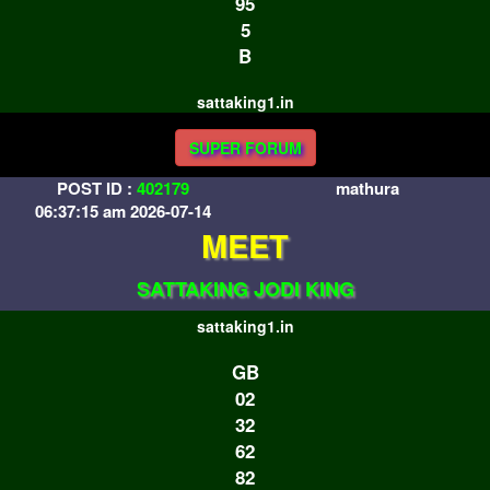
95
5
B
sattaking1.in
SUPER FORUM
POST ID :
402179
mathura
06:37:15 am 2026-07-14
MEET
SATTAKING JODI KING
sattaking1.in
GB
02
32
62
82