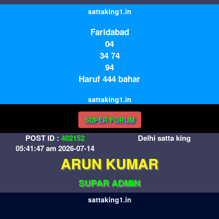
sattaking1.in
Faridabad
04
34 74
94
Haruf 444 bahar
sattaking1.in
SUPER FORUM
POST ID :
402152
Delhi satta king
05:41:47 am 2026-07-14
ARUN KUMAR
SUPAR ADMIN
sattaking1.in