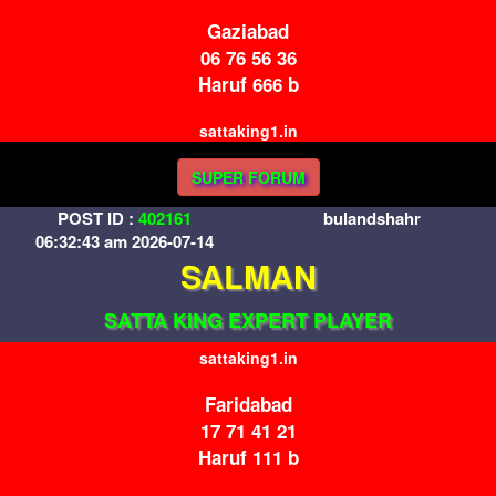
Gaziabad
06 76 56 36
Haruf 666 b
sattaking1.in
SUPER FORUM
POST ID :
402161
bulandshahr
06:32:43 am 2026-07-14
SALMAN
SATTA KING EXPERT PLAYER
sattaking1.in
Faridabad
17 71 41 21
Haruf 111 b