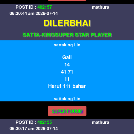
POST ID :
402157
mathura
06:30:44 am 2026-07-14
DILERBHAI
SATTA-KINGSUPER STAR PLAYER
sattaking1.in
Gali
14
41 71
11
Haruf 111 bahar
sattaking1.in
SUPER FORUM
POST ID :
402155
mathura
06:30:17 am 2026-07-14