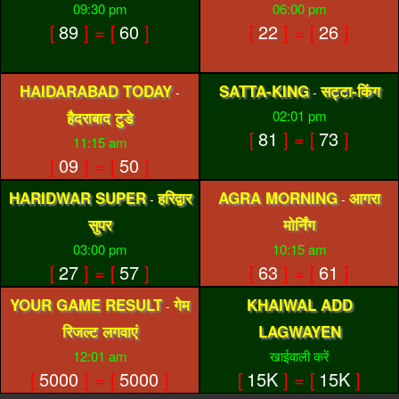
09:30 pm
06:00 pm
[
89
] = [
60
]
[
22
] = [
26
]
HAIDARABAD TODAY
SATTA-KING
सट्टा-किंग
-
-
02:01 pm
हैदराबाद टुडे
[
81
] = [
73
]
11:15 am
[
09
] = [
50
]
HARIDWAR SUPER
हरिद्वार
AGRA MORNING
आगरा
-
-
सुपर
मोर्निंग
03:00 pm
10:15 am
[
27
] = [
57
]
[
63
] = [
61
]
YOUR GAME RESULT
गेम
KHAIWAL ADD
-
रिजल्ट लगवाएं
LAGWAYEN
12:01 am
खाईवाली करें
[
5000
] = [
5000
]
[
15K
] = [
15K
]