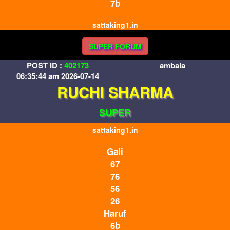
7b
sattaking1.in
SUPER FORUM
POST ID :
402173
ambala
06:35:44 am 2026-07-14
RUCHI SHARMA
SUPER
sattaking1.in
Gali
67
76
56
26
Haruf
6b