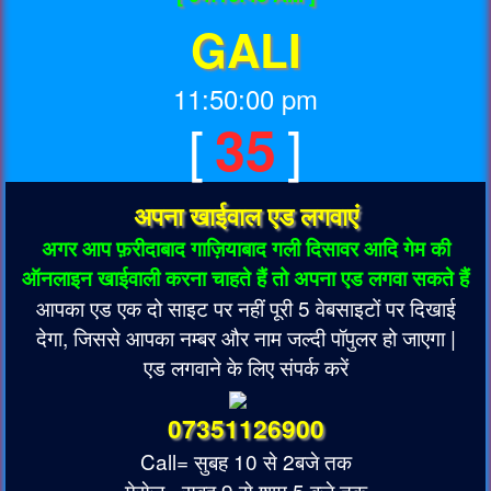
GALI
11:50:00 pm
[
]
35
अपना खाईवाल एड लगवाएं
अगर आप फ़रीदाबाद गाज़ियाबाद गली दिसावर आदि गेम की
ऑनलाइन खाईवाली करना चाहते हैं तो अपना एड लगवा सकते हैं
आपका एड एक दो साइट पर नहीं पूरी 5 वेबसाइटों पर दिखाई
देगा, जिससे आपका नम्बर और नाम जल्दी पॉपुलर हो जाएगा |
एड लगवाने के लिए संपर्क करें
07351126900
Call= सुबह 10 से 2बजे तक
मेसेज= सुबह 9 से शाम 5 बजे तक