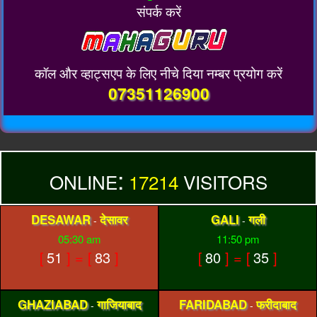
संपर्क करें
कॉल और व्हाट्सएप के लिए नीचे दिया नम्बर प्रयोग करें
07351126900
:
ONLINE
17214
VISITORS
DESAWAR
देसावर
GALI
गली
-
-
05:30 am
11:50 pm
[
51
] = [
83
]
[
80
] = [
35
]
GHAZIABAD
गाजियाबाद
FARIDABAD
फरीदाबाद
-
-