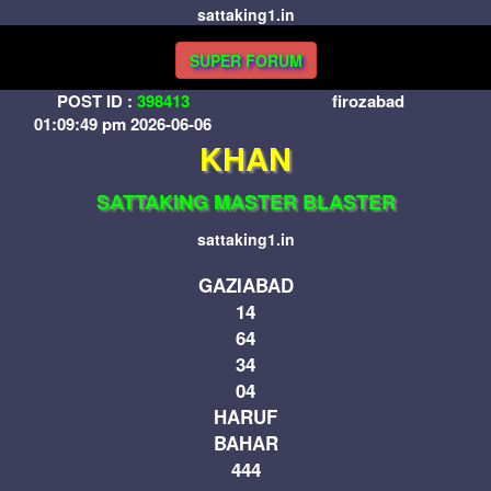
sattaking1.in
SUPER FORUM
POST ID :
398413
firozabad
01:09:49 pm 2026-06-06
KHAN
SATTAKING MASTER BLASTER
sattaking1.in
GAZIABAD
14
64
34
04
HARUF
BAHAR
444