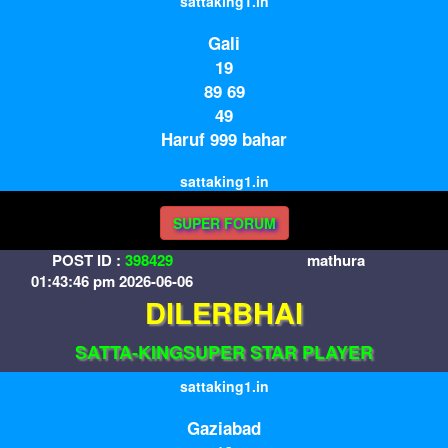
sattaking1.in
Gali
19
89 69
49
Haruf 999 bahar
sattaking1.in
SUPER FORUM
POST ID :
398429
mathura
01:43:46 pm 2026-06-06
DILERBHAI
SATTA-KINGSUPER STAR PLAYER
sattaking1.in
Gaziabad