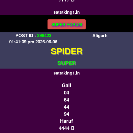
sattaking1.in
SUPER FORUM
POST ID :
398423
Aligarh
01:41:39 pm 2026-06-06
SPIDER
SUPER
sattaking1.in
Gali
04
64
44
94
Haruf
4444 B