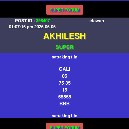
SUPER FORUM
POST ID :
398407
etawah
01:07:16 pm 2026-06-06
AKHILESH
SUPER
sattaking1.in
GALI
05
75 35
15
55555
BBB
sattaking1.in
SUPER FORUM