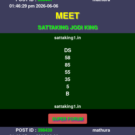
01:46:29 pm 2026-06-06
MEET
SATTAKING JODI KING
sattaking1.in
DS
58
85
55
35
5
B
sattaking1.in
SUPER FORUM
POST ID :
398439
mathura