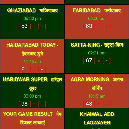
GHAZIABAD
गाजियाबाद
FARIDABAD
फरीदाबाद
-
-
09:30 pm
06:00 pm
[
53
] = [
-
]
[
63
] = [
-
]
HAIDARABAD TODAY
SATTA-KING
सट्टा-किंग
-
-
02:01 pm
हैदराबाद टुडे
[
67
] = [
-
]
11:15 am
[
21
] = [
-
]
HARIDWAR SUPER
हरिद्वार
AGRA MORNING
आगरा
-
-
सुपर
मोर्निंग
03:00 pm
10:15 am
[
98
] = [
-
]
[
43
] = [
-
]
YOUR GAME RESULT
गेम
KHAIWAL ADD
-
रिजल्ट लगवाएं
LAGWAYEN