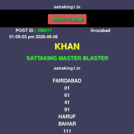
sattaking1.in
SUPER FORUM
POST ID :
398411
firozabad
01:09:03 pm 2026-06-06
KHAN
SATTAKING MASTER BLASTER
sattaking1.in
FARIDABAD
01
61
41
91
HARUF
BAHAR
111