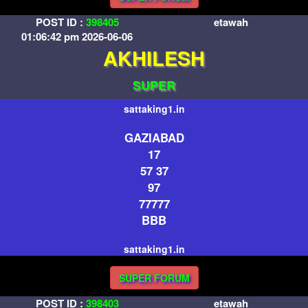
POST ID :
398405
etawah
01:06:42 pm 2026-06-06
AKHILESH
SUPER
sattaking1.in
GAZIABAD
17
57 37
97
77777
BBB
sattaking1.in
SUPER FORUM
POST ID :
398403
etawah