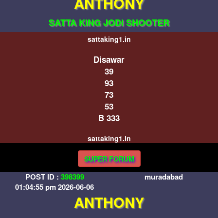
ANTHONY
SATTA KING JODI SHOOTER
sattaking1.in
Disawar
39
93
73
53
B 333
sattaking1.in
SUPER FORUM
POST ID :
398399
muradabad
01:04:55 pm 2026-06-06
ANTHONY