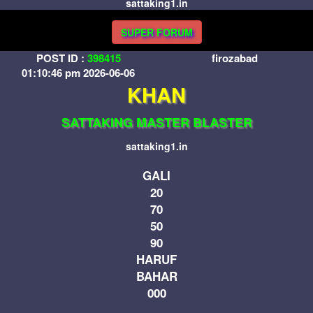
sattaking1.in
SUPER FORUM
POST ID :
398415
firozabad
01:10:46 pm 2026-06-06
KHAN
SATTAKING MASTER BLASTER
sattaking1.in
GALI
20
70
50
90
HARUF
BAHAR
000