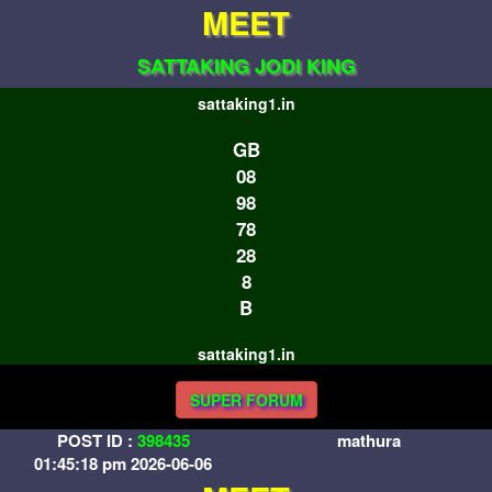
MEET
SATTAKING JODI KING
sattaking1.in
GB
08
98
78
28
8
B
sattaking1.in
SUPER FORUM
POST ID :
398435
mathura
01:45:18 pm 2026-06-06