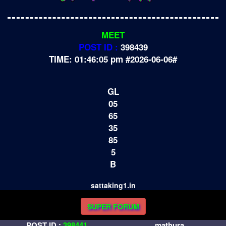
MEET
POST ID :
398439
TIME: 01:46:05 pm #2026-06-06#
GL
05
65
35
85
5
B
sattaking1.in
SUPER FORUM
POST ID :
398441
mathura