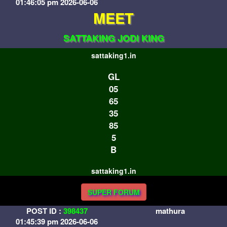
01:46:05 pm 2026-06-06
MEET
SATTAKING JODI KING
sattaking1.in
GL
05
65
35
85
5
B
sattaking1.in
SUPER FORUM
POST ID :
398437
mathura
01:45:39 pm 2026-06-06