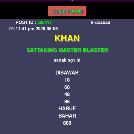
SUPER FORUM
POST ID :
398417
firozabad
01:11:41 pm 2026-06-06
KHAN
SATTAKING MASTER BLASTER
sattaking1.in
DISAWAR
18
68
48
98
HARUF
BAHAR
888