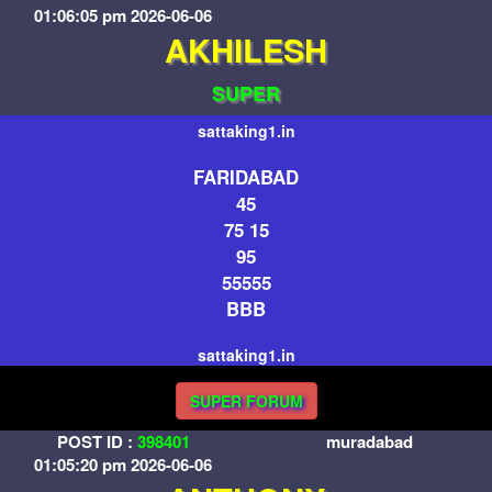
01:06:05 pm 2026-06-06
AKHILESH
SUPER
sattaking1.in
FARIDABAD
45
75 15
95
55555
BBB
sattaking1.in
SUPER FORUM
POST ID :
398401
muradabad
01:05:20 pm 2026-06-06