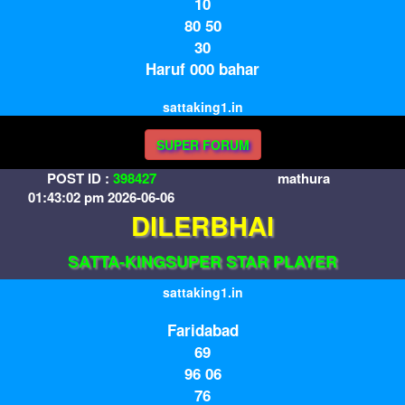
10
80 50
30
Haruf 000 bahar
sattaking1.in
SUPER FORUM
POST ID :
398427
mathura
01:43:02 pm 2026-06-06
DILERBHAI
SATTA-KINGSUPER STAR PLAYER
sattaking1.in
Faridabad
69
96 06
76