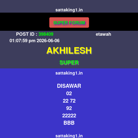
sattaking1.in
SUPER FORUM
POST ID :
398409
etawah
01:07:59 pm 2026-06-06
AKHILESH
SUPER
sattaking1.in
DISAWAR
02
22 72
92
22222
BBB
sattaking1.in