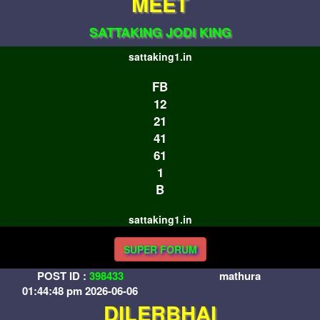
MEET
SATTAKING JODI KING
sattaking1.in
FB
12
21
41
61
1
B
sattaking1.in
SUPER FORUM
POST ID :
398433
mathura
01:44:48 pm 2026-06-06
DILERBHAI