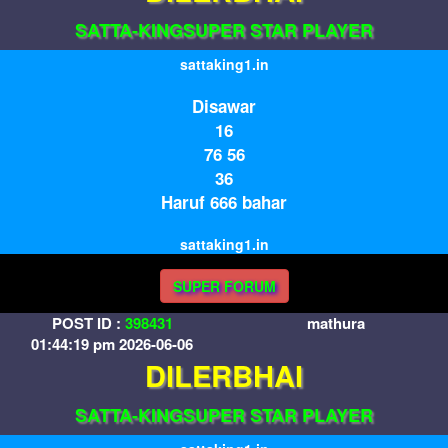
SATTA-KINGSUPER STAR PLAYER
sattaking1.in
Disawar
16
76 56
36
Haruf 666 bahar
sattaking1.in
SUPER FORUM
POST ID :
398431
mathura
01:44:19 pm 2026-06-06
DILERBHAI
SATTA-KINGSUPER STAR PLAYER