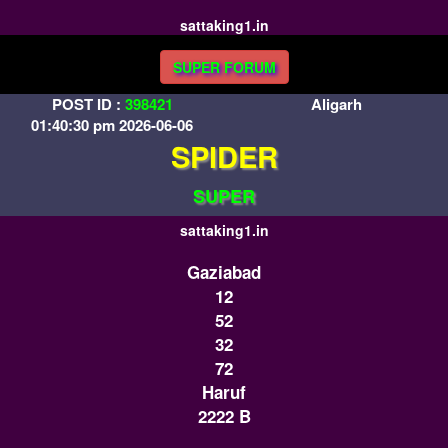
sattaking1.in
SUPER FORUM
POST ID :
398421
Aligarh
01:40:30 pm 2026-06-06
SPIDER
SUPER
sattaking1.in
Gaziabad
12
52
32
72
Haruf
2222 B