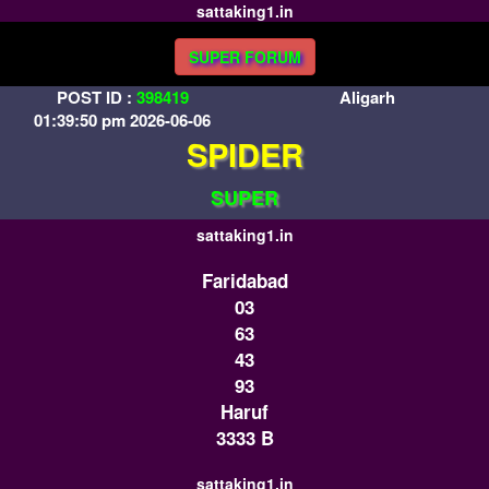
sattaking1.in
SUPER FORUM
POST ID :
398419
Aligarh
01:39:50 pm 2026-06-06
SPIDER
SUPER
sattaking1.in
Faridabad
03
63
43
93
Haruf
3333 B
sattaking1.in