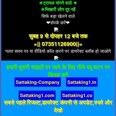
☀ट्रायल मांगने वाले ☀
☀भिखारी लोग दूर रहें
सिर्फ बड़ा खेलने वाले
❤संपर्क करें❤
सुबह 9 से दोपहर 12 बजे तक
=|| 07351126900||=
गलत समय पर या वीडियो कॉल करने पर डायरेक्ट ब्लॉक हो जाओगे
हमारी दूसरी साइटों पर जाने के लिए नीचे ब्लू बटन पर
क्लिक करें
Sattaking-Company
Sattaking1.in
Sattaking1.com
Sattaking1.co
सबसे पहले रिजल्ट,डायरेक्ट कंपनी से अपडेट,रुको और
देखो