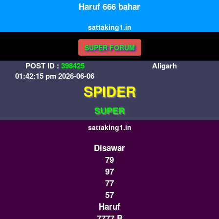
Haruf 666 bahar
sattaking1.in
SUPER FORUM
POST ID :
398425
Aligarh
01:42:15 pm 2026-06-06
SPIDER
SUPER
sattaking1.in
Disawar
79
97
77
57
Haruf
7777 B